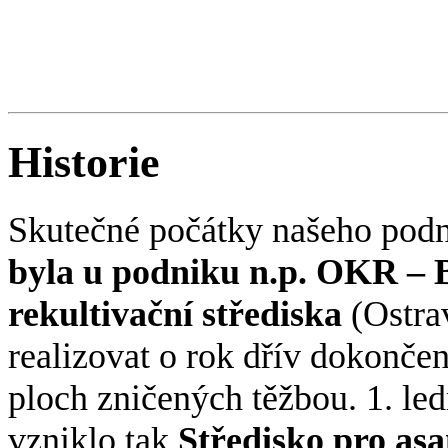
Historie
Skutečné počátky našeho podn
byla u podniku n.p. OKR – 
rekultivační střediska
(Ostrav
realizovat o rok dřív dokončen
ploch zničených těžbou. 1. led
vzniklo tak
Středisko pro asa