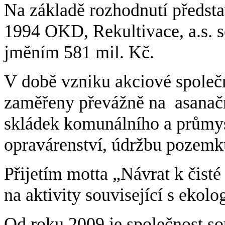
Na základě rozhodnutí předsta
1994 OKD, Rekultivace, a.s. s
jměním 581 mil. Kč.
V době vzniku akciové společn
zaměřeny převážně na asanačn
skládek komunálního a průmy
opravárenství, údržbu pozemk
Přijetím motta „Návrat k čisté
na aktivity související s ekolo
Od roku 2009 je společnost so