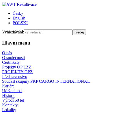
Česky
English
POLSKI
Vyhledávání:
Hlavní menu
O nás
O společnosti
Certifikáty
Projekty OP LZZ
PROJEKTY OPZ
Představenstvo
Součást skupiny PKP CARGO INTERNATIONAL
Kariéra
Udržitelnost
Historie
Výročí 50 let
Kontakty
Lokality