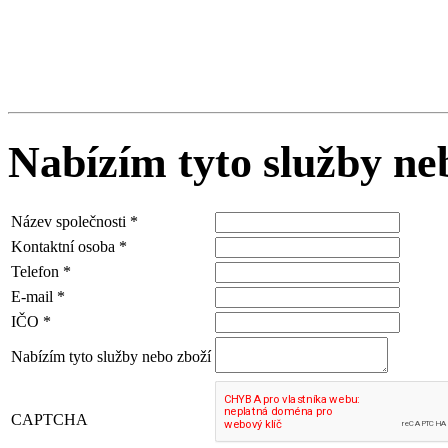
Nabízím tyto služby ne
Název společnosti
*
Kontaktní osoba
*
Telefon
*
E-mail
*
IČO
*
Nabízím tyto služby nebo zboží
CAPTCHA