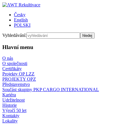
Česky
English
POLSKI
Vyhledávání:
Hlavní menu
O nás
O společnosti
Certifikáty
Projekty OP LZZ
PROJEKTY OPZ
Představenstvo
Součást skupiny PKP CARGO INTERNATIONAL
Kariéra
Udržitelnost
Historie
Výročí 50 let
Kontakty
Lokality